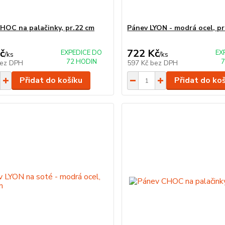
HOC na palačinky, pr.22 cm
Pánev LYON - modrá ocel, pr
č
722 Kč
EXPEDICE DO
EX
/
ks
/
ks
72 HODIN
7
ez DPH
597 Kč
bez DPH
Přidat do košíku
Přidat do ko