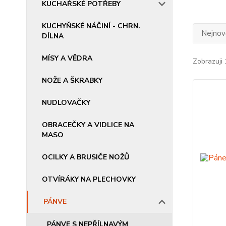
KUCHAŘSKÉ POTŘEBY
KUCHYŇSKÉ NÁČINÍ - CHRN.
Nejnově
DÍLNA
MÍSY A VĚDRA
Zobrazuji 
NOŽE A ŠKRABKY
NUDLOVAČKY
OBRACEČKY A VIDLICE NA
MASO
OCILKY A BRUSIČE NOŽŮ
OTVÍRÁKY NA PLECHOVKY
PÁNVE
PÁNVE S NEPŘÍLNAVÝM