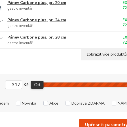
Pánev Carbone plus, pr. 20 cm
E
7
gastro inventář
Pánev Carbone plus, pr. 24 cm
E
7
gastro inventář
Pánev Carbone plus, pr. 28 cm
E
7
gastro inventář
zobrazit více produktů
Kč
Od
adem
Novinka
Akce
Doprava ZDARMA
NÁM
Upřesnit parametr