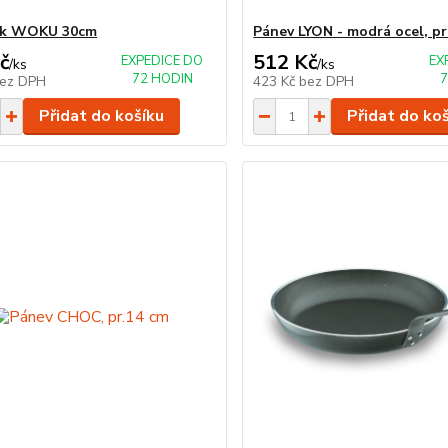
e k WOKU 30cm
Pánev LYON - modrá ocel, pr
č
512 Kč
EXPEDICE DO
EX
/
ks
/
ks
72 HODIN
7
ez DPH
423 Kč
bez DPH
Přidat do košíku
Přidat do ko