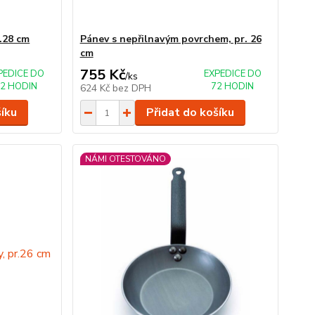
.28 cm
Pánev s nepřilnavým povrchem, pr. 26
cm
755 Kč
PEDICE DO
EXPEDICE DO
/
ks
2 HODIN
72 HODIN
624 Kč
bez DPH
šíku
Přidat do košíku
NÁMI OTESTOVÁNO