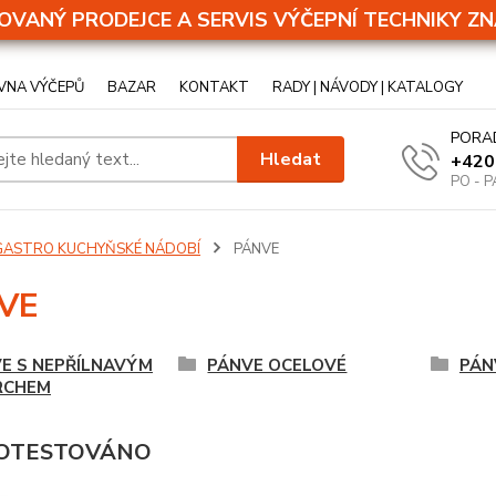
OVANÝ PRODEJCE A SERVIS VÝČEPNÍ TECHNIKY ZN
VNA VÝČEPŮ
BAZAR
KONTAKT
RADY | NÁVODY | KATALOGY
PORA
Hledat
+420
PO - P
GASTRO KUCHYŇSKÉ NÁDOBÍ
PÁNVE
VE
E S NEPŘÍLNAVÝM
PÁNVE OCELOVÉ
PÁN
RCHEM
 OTESTOVÁNO