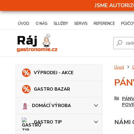
JSME AUTORIZ
ÚVOD
O NÁS
SLUŽBY
SERVIS
REFERENCE
PŮJČO
Úvod
VÝPRODEJ - AKCE
PÁN
GASTRO BAZAR
PÁNV
POV
DOMÁCÍ VÝROBA
NÁMI
GASTRO TIP