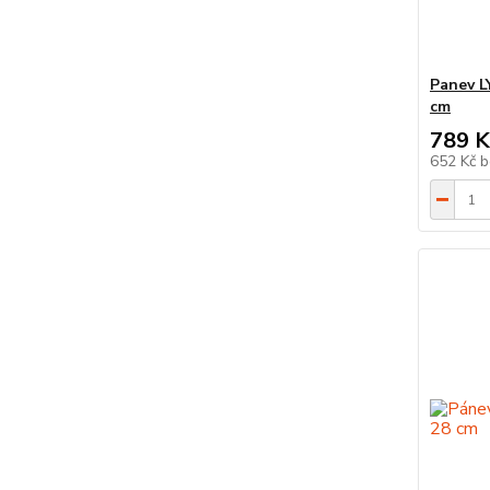
Panev L
cm
789 K
652 Kč
b