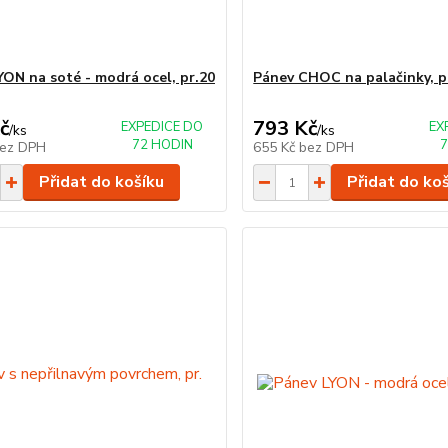
YON na soté - modrá ocel, pr.20
Pánev CHOC na palačinky, p
č
793 Kč
EXPEDICE DO
EX
/
ks
/
ks
72 HODIN
7
ez DPH
655 Kč
bez DPH
Přidat do košíku
Přidat do ko