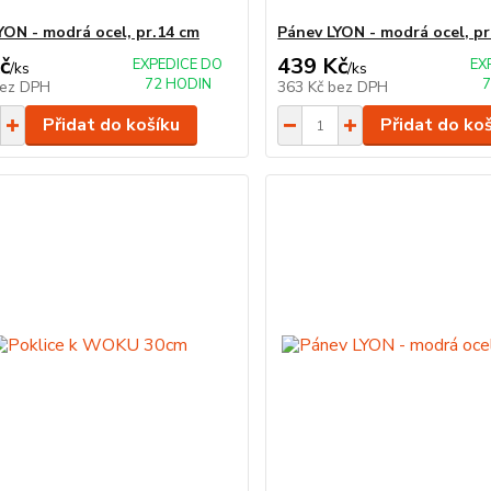
YON - modrá ocel, pr.14 cm
Pánev LYON - modrá ocel, pr
č
439 Kč
EXPEDICE DO
EX
/
ks
/
ks
72 HODIN
7
ez DPH
363 Kč
bez DPH
Přidat do košíku
Přidat do ko