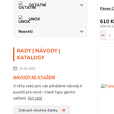
OSTATNÍ
Pánev C
UNOX
610 K
504 Kč
b
Nosreti
RADY | NÁVODY |
KATALOGY
15.05.2020
NÁVODY KE STAŽENÍ
V této sekci pro vás přinášíme návody k
použití pro nové i starší typy gastro
zařízení.
číst celé
Zobrazit všechny články