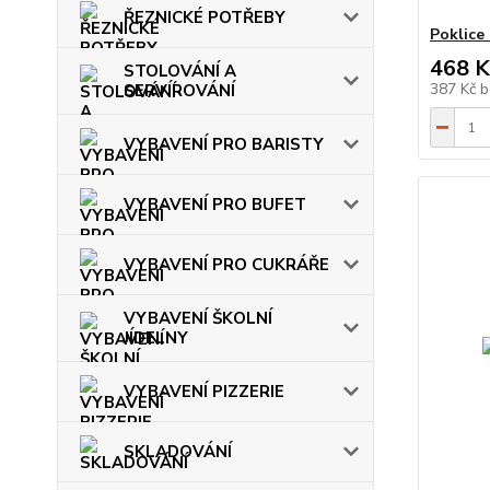
ŘEZNICKÉ POTŘEBY
Poklic
468 K
STOLOVÁNÍ A
387 Kč
b
SERVÍROVÁNÍ
VYBAVENÍ PRO BARISTY
VYBAVENÍ PRO BUFET
VYBAVENÍ PRO CUKRÁŘE
VYBAVENÍ ŠKOLNÍ
JÍDELNY
VYBAVENÍ PIZZERIE
SKLADOVÁNÍ