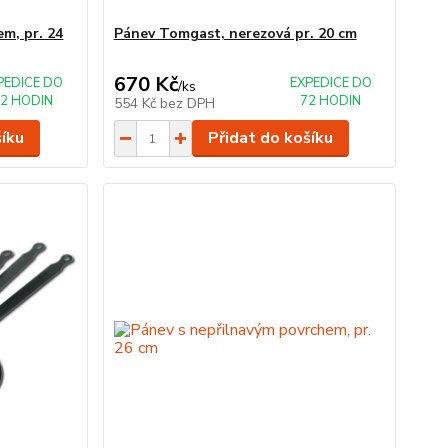
m, pr. 24
Pánev Tomgast, nerezová pr. 20 cm
670 Kč
PEDICE DO
EXPEDICE DO
/
ks
2 HODIN
72 HODIN
554 Kč
bez DPH
šíku
Přidat do košíku