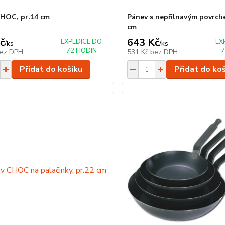
HOC, pr.14 cm
Pánev s nepřilnavým povrche
cm
č
643 Kč
EXPEDICE DO
EX
/
ks
/
ks
72 HODIN
7
ez DPH
531 Kč
bez DPH
Přidat do košíku
Přidat do ko