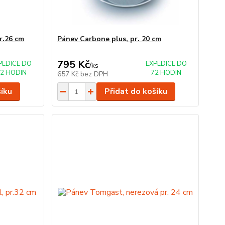
r.26 cm
Pánev Carbone plus, pr. 20 cm
795 Kč
PEDICE DO
EXPEDICE DO
/
ks
2 HODIN
72 HODIN
657 Kč
bez DPH
šíku
Přidat do košíku