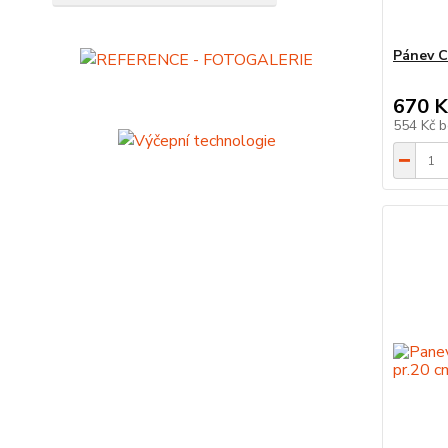
Pánev C
670 K
554 Kč
b