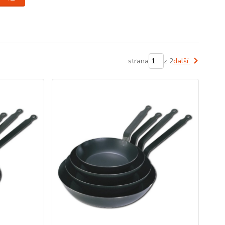
strana
z 2
další