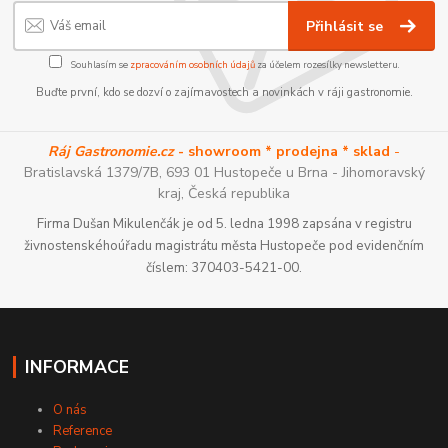
Přihlásit se
Souhlasím se
zpracováním osobních údajů
za účelem rozesílky newsletteru.
Buďte první, kdo se dozví o zajímavostech a novinkách v ráji gastronomie.
Ráj Gastronomie.cz
- showroom * prodejna * sklad
-
Bratislavská 1379/7B, 693 01 Hustopeče u Brna - Jihomoravský
kraj, Česká republika
Firma Dušan Mikulenčák je od 5. ledna 1998 zapsána v registru
živnostenskéhoúřadu magistrátu města Hustopeče pod evidenčním
číslem: 370403-5421-00.
INFORMACE
O nás
Reference