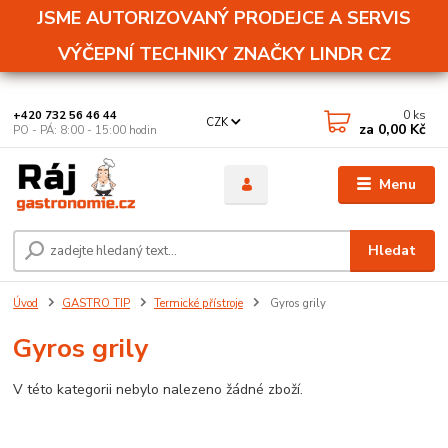
JSME AUTORIZOVANÝ PRODEJCE A SERVIS
VÝČEPNÍ TECHNIKY ZNAČKY LINDR CZ
0
ks
+420 732 56 46 44
CZK
za
0,00 Kč
PO - PÁ: 8:00 - 15:00 hodin
Menu
Hledat
Úvod
GASTRO TIP
Termické přístroje
Gyros grily
Gyros grily
V této kategorii nebylo nalezeno žádné zboží.