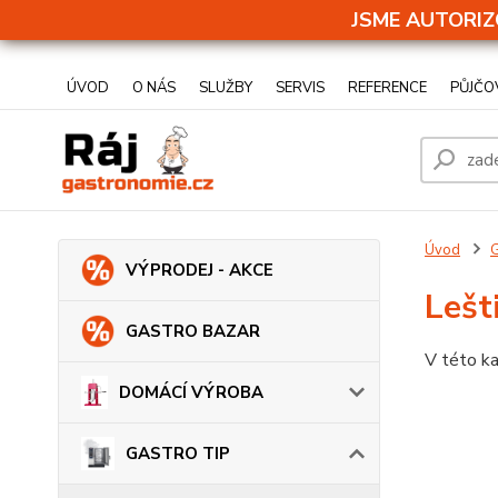
JSME AUTORIZ
ÚVOD
O NÁS
SLUŽBY
SERVIS
REFERENCE
PŮJČO
Úvod
VÝPRODEJ - AKCE
Lešt
GASTRO BAZAR
V této ka
DOMÁCÍ VÝROBA
GASTRO TIP