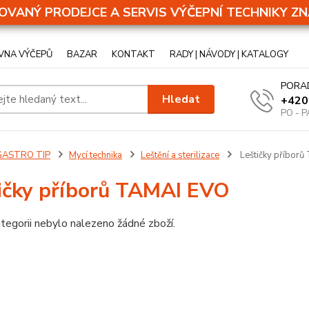
OVANÝ PRODEJCE A SERVIS VÝČEPNÍ TECHNIKY ZN
VNA VÝČEPŮ
BAZAR
KONTAKT
RADY | NÁVODY | KATALOGY
PORA
Hledat
+420
PO - P
GASTRO TIP
Mycí technika
Leštění a sterilizace
Leštičky příbor
ičky příborů TAMAI EVO
tegorii nebylo nalezeno žádné zboží.