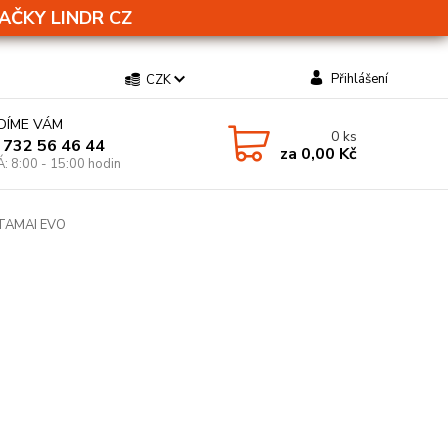
AČKY LINDR CZ
Přihlášení
CZK
DÍME VÁM
0
ks
 732 56 46 44
za
0,00 Kč
Á: 8:00 - 15:00 hodin
ů TAMAI EVO