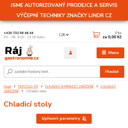
JSME AUTORIZOVANÝ PRODEJCE A SERVIS
VÝČEPNÍ TECHNIKY ZNAČKY LINDR CZ
0
ks
+420 732 56 46 44
CZK
za
0,00 Kč
PO - PÁ: 8:00 - 15:00 hodin
Menu
Hledat
Úvod
TEFCOLD ČR
CHLADICÍ A MRAZICÍ ZAŘÍZENÍ
CHLADICÍ
ZAŘÍZENÍ
Chladicí stoly
Chladicí stoly
Upřesnit parametry