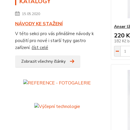
KATALOGY
15.05.2020
NÁVODY KE STAŽENÍ
Anser l
V této sekci pro vás přinášíme návody k
220 K
použití pro nové i starší typy gastro
182 Kč
b
zařízení.
číst celé
Zobrazit všechny články