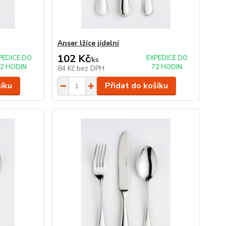
Anser lžíce jídelní
102 Kč
PEDICE DO
EXPEDICE DO
/
ks
2 HODIN
72 HODIN
84 Kč
bez DPH
šíku
Přidat do košíku