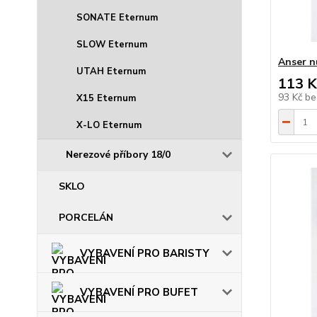
SONATE Eternum
SLOW Eternum
Anser n
UTAH Eternum
113 K
93 Kč
be
X15 Eternum
X-LO Eternum
Nerezové příbory 18/0
SKLO
PORCELÁN
VYBAVENÍ PRO BARISTY
VYBAVENÍ PRO BUFET