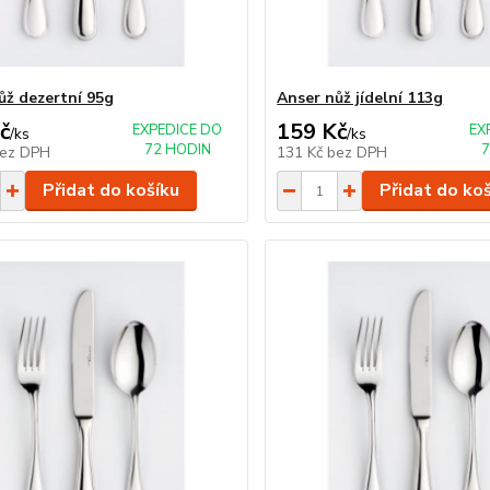
ůž dezertní 95g
Anser nůž jídelní 113g
č
159 Kč
EXPEDICE DO
EX
/
ks
/
ks
72 HODIN
7
ez DPH
131 Kč
bez DPH
Přidat do košíku
Přidat do ko