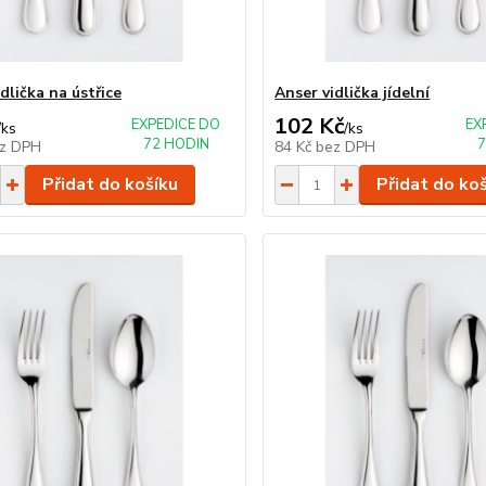
dlička na ústřice
Anser vidlička jídelní
102 Kč
EXPEDICE DO
EX
/
ks
/
ks
72 HODIN
7
z DPH
84 Kč
bez DPH
Přidat do košíku
Přidat do ko