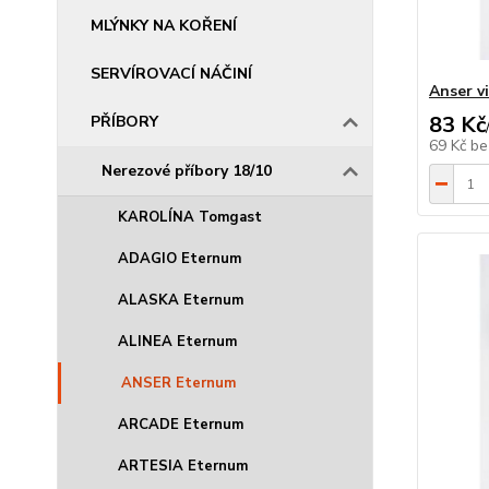
MLÝNKY NA KOŘENÍ
SERVÍROVACÍ NÁČINÍ
Anser vi
83 Kč
PŘÍBORY
69 Kč
be
Nerezové příbory 18/10
KAROLÍNA Tomgast
ADAGIO Eternum
ALASKA Eternum
ALINEA Eternum
ANSER Eternum
ARCADE Eternum
ARTESIA Eternum