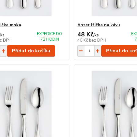
žička moka
Anser lžička na kávu
48 Kč
EXPEDICE DO
EX
/
ks
/
ks
72 HODIN
7
z DPH
40 Kč
bez DPH
Přidat do košíku
Přidat do ko