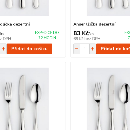
dlička dezertní
Anser lžička dezertní
83 Kč
EXPEDICE DO
EX
/
ks
/
ks
72 HODIN
7
z DPH
69 Kč
bez DPH
Přidat do košíku
Přidat do ko