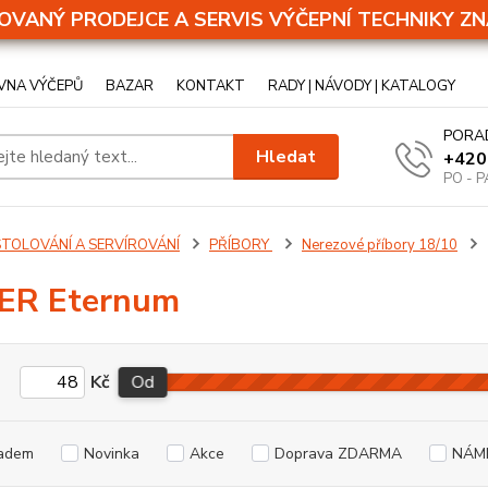
OVANÝ PRODEJCE A SERVIS VÝČEPNÍ TECHNIKY ZN
VNA VÝČEPŮ
BAZAR
KONTAKT
RADY | NÁVODY | KATALOGY
PORA
Hledat
+420
PO - P
STOLOVÁNÍ A SERVÍROVÁNÍ
PŘÍBORY
Nerezové příbory 18/10
ER Eternum
Kč
Od
adem
Novinka
Akce
Doprava ZDARMA
NÁM