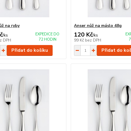
ůž na ryby
Anser nůž na máslo 48g
č
120 Kč
EXPEDICE DO
EX
/
ks
/
ks
72 HODIN
7
z DPH
99 Kč
bez DPH
Přidat do košíku
Přidat do ko