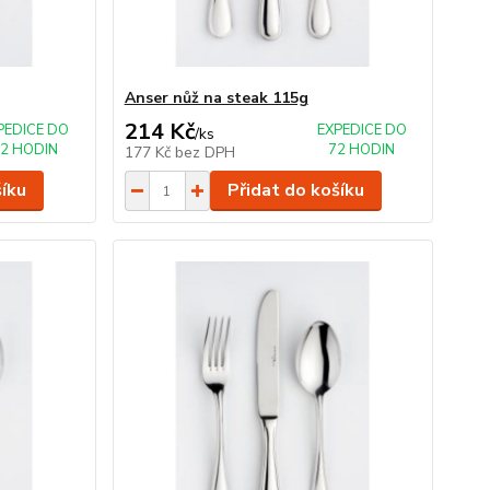
Anser nůž na steak 115g
214 Kč
PEDICE DO
EXPEDICE DO
/
ks
2 HODIN
72 HODIN
177 Kč
bez DPH
šíku
Přidat do košíku