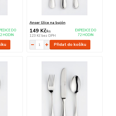
Anser lžíce na bujón
149 Kč
PEDICE DO
EXPEDICE DO
/
ks
2 HODIN
72 HODIN
123 Kč
bez DPH
šíku
Přidat do košíku