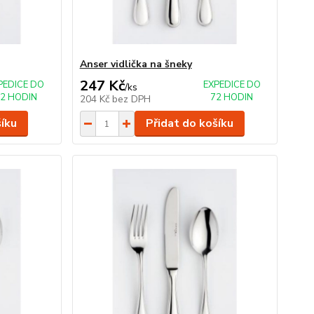
Anser vidlička na šneky
247 Kč
PEDICE DO
EXPEDICE DO
/
ks
2 HODIN
72 HODIN
204 Kč
bez DPH
šíku
Přidat do košíku