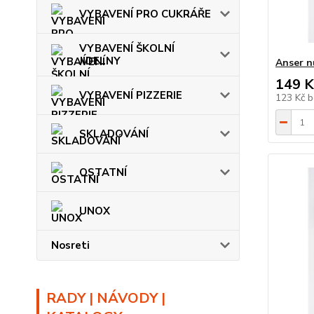
VYBAVENÍ PRO CUKRÁŘE
VYBAVENÍ ŠKOLNÍ
JÍDELNY
Anser n
149 K
VYBAVENÍ PIZZERIE
123 Kč
b
SKLADOVÁNÍ
OSTATNÍ
UNOX
Nosreti
RADY | NÁVODY |