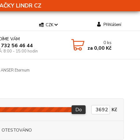
AČKY LINDR CZ
Přihlášení
CZK
DÍME VÁM
0
ks
 732 56 46 44
za
0,00 Kč
Á: 8:00 - 15:00 hodin
ANSER Eternum
Do
Kč
I OTESTOVÁNO