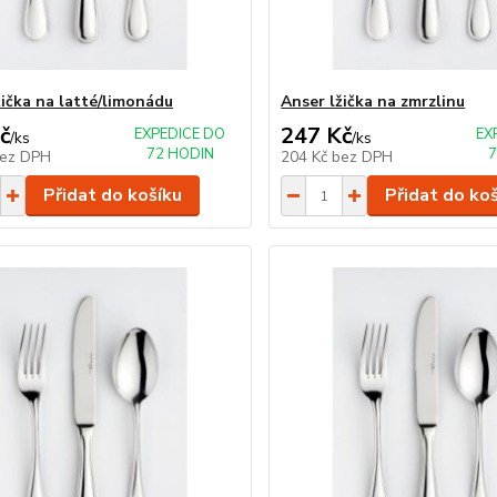
žička na latté/limonádu
Anser lžička na zmrzlinu
č
247 Kč
EXPEDICE DO
EX
/
ks
/
ks
72 HODIN
7
ez DPH
204 Kč
bez DPH
Přidat do košíku
Přidat do ko