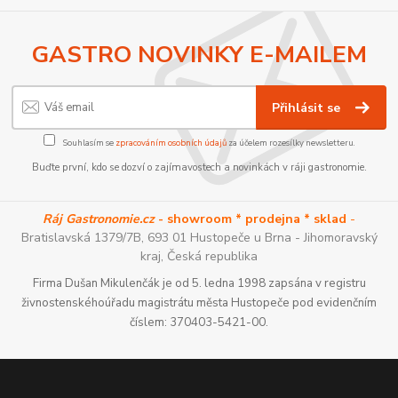
GASTRO NOVINKY E-MAILEM
Přihlásit se
Souhlasím se
zpracováním osobních údajů
za účelem rozesílky newsletteru.
Buďte první, kdo se dozví o zajímavostech a novinkách v ráji gastronomie.
Ráj Gastronomie.cz
- showroom * prodejna * sklad
-
Bratislavská 1379/7B, 693 01 Hustopeče u Brna - Jihomoravský
kraj, Česká republika
Firma Dušan Mikulenčák je od 5. ledna 1998 zapsána v registru
živnostenskéhoúřadu magistrátu města Hustopeče pod evidenčním
číslem: 370403-5421-00.