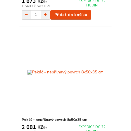
1 873 Kč
EXPEDICE DO 72
/
ks
HODIN
1 548 Kč
bez DPH
Přidat do košíku
Pekáč - nepřilnavý povrch 8x50x35 cm
2 081 Kč
EXPEDICE DO 72
/
ks