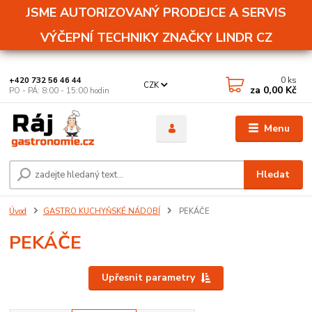
JSME AUTORIZOVANÝ PRODEJCE A SERVIS
VÝČEPNÍ TECHNIKY ZNAČKY LINDR CZ
0
ks
+420 732 56 46 44
CZK
za
0,00 Kč
PO - PÁ: 8:00 - 15:00 hodin
Menu
Hledat
Úvod
GASTRO KUCHYŇSKÉ NÁDOBÍ
PEKÁČE
PEKÁČE
Upřesnit parametry