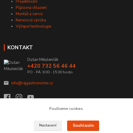
Projektování
Půjčovna chlazení
Montáž a servis
Nerezová výroba
Výčepní technologie
KONTAKT
Dušan Mikulenčák
+420 732 56 46 44
PO - PÁ: 8:00 - 15:00 hodin
info@rajgastronomie.cz
Používáme cookies.
Upravit sběr cookies.
Souhlasím
Nastavení