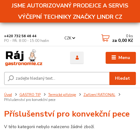
JSME AUTORIZOVANÝ PRODEJCE A SERVIS
VÝČEPNÍ TECHNIKY ZNAČKY LINDR CZ
0
ks
+420 732 56 46 44
CZK
za
0,00 Kč
PO - PÁ: 8:00 - 15:00 hodin
Menu
Hledat
Úvod
GASTRO TIP
Termické přístroje
Zařízení RATIONAL
Příslušenství pro konvekční pece
Příslušenství pro konvekční pece
V této kategorii nebylo nalezeno žádné zboží.