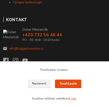
Výčepní technologie
KONTAKT
Dušan Mikulenčák
+420 732 56 46 44
PO - PÁ: 8:00 - 15:00 hodin
info@rajgastronomie.cz
Používáme cookies.
Upravit sběr cookies.
Souhlasím
Nastavení
Copyright © 2026 Ráj Gastronomie.cz
Souhlas můžete odmítnout
zde
.
Vytvořeno na
Eshop-rychle.cz