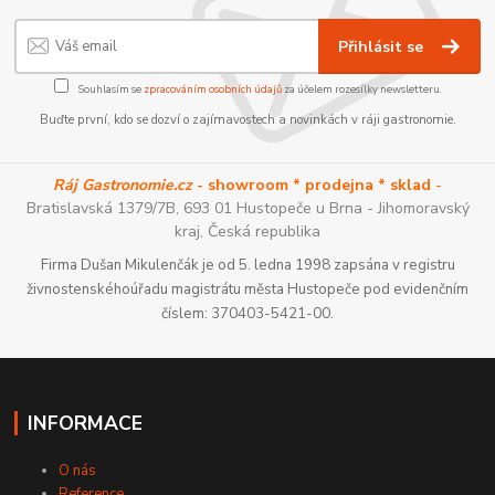
Přihlásit se
Souhlasím se
zpracováním osobních údajů
za účelem rozesílky newsletteru.
Buďte první, kdo se dozví o zajímavostech a novinkách v ráji gastronomie.
Ráj Gastronomie.cz
- showroom * prodejna * sklad
-
Bratislavská 1379/7B, 693 01 Hustopeče u Brna - Jihomoravský
kraj, Česká republika
Firma Dušan Mikulenčák je od 5. ledna 1998 zapsána v registru
živnostenskéhoúřadu magistrátu města Hustopeče pod evidenčním
číslem: 370403-5421-00.
INFORMACE
O nás
Reference