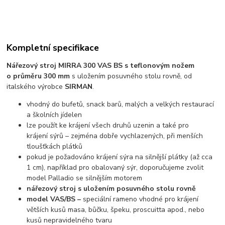
Kompletní specifikace
Nářezový stroj MIRRA 300 VAS BS s teflonovým nožem
o průměru 300 mm
s uložením posuvného stolu rovně, od
italského výrobce
SIRMAN
.
vhodný do bufetů, snack barů, malých a velkých restaurací
a školních jídelen
lze použít ke krájení všech druhů uzenin a také pro
krájení sýrů – zejména dobře vychlazených, při menších
tloušťkách plátků
pokud je požadováno krájení sýra na silnější plátky (až cca
1 cm), například pro obalovaný sýr, doporučujeme zvolit
model Palladio se silnějším motorem
nářezový stroj s uložením posuvného stolu rovně
model VAS/BS –
speciální rameno vhodné pro krájení
větších kusů masa, bůčku, špeku, proscuitta apod., nebo
kusů nepravidelného tvaru