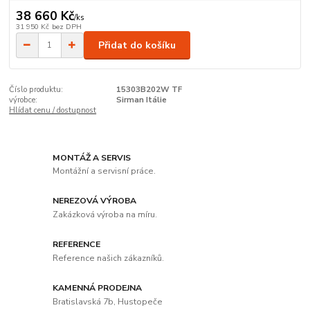
38 660 Kč
/
ks
31 950 Kč
bez DPH
Přidat do košíku
Číslo produktu:
15303B202W TF
výrobce:
Sirman Itálie
Hlídat cenu / dostupnost
MONTÁŽ A SERVIS
Montážní a servisní práce.
NEREZOVÁ VÝROBA
Zakázková výroba na míru.
REFERENCE
Reference našich zákazníků.
KAMENNÁ PRODEJNA
Bratislavská 7b, Hustopeče