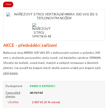
Akce
AKCE - předváděcí zařízení
Nářezový stroj MIRRA 300 VAS BS s teflonovým nožem o průměru 300
mm s uložením posuvného stolu rovně, od italského výrobce SIRMAN.
Vhodný do bufetů, snack barů, malých a velkých restaurací a školních
jídelen, lze použít ke krájení všech druhů uzenin a také pro krájení sýrů.
celý popis
Dostupnost
IHNED K EXPEDICI
Cena před
40 717 Kč
slevou
Ušetříte
2 057 Kč (
5
% sleva)