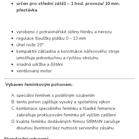
určen pro střední zátěž – 1 hod. provozu/ 10 min.
přestávka
vyrobeno z potravinářské slitiny hliníku a nerezu
regulace tloušťky plátku 0 – 13 mm
úhel nože 25°
kompaktní základna a konstrukce nářezového stroje
umožňuje jednoduchou a rychlou obsluhu
snadná udržba a čištění
ventilovaný motor
Vybaven řemínkovým pohonem:
speciální řemínek s podélným ozubením
tento pohon zajišťuje vysoký a spolehlivý výkon
kombinace speciálního řemínku a hladké řemenice
zabraňuje prokluzování řemínku při vyšším zatížení
kvalita řemínku dodáváných firmou SIRMAN zaručuje
dlouhou životnost bez nutnosti servisního zásahu
Standardní vybavení: