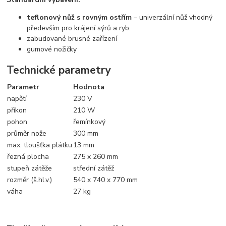
teflonový nůž s rovným ostřím
– univerzální nůž vhodný
především pro krájení sýrů a ryb.
zabudované brusné zařízení
gumové nožičky
Technické parametry
Parametr
Hodnota
napětí
230 V
příkon
210 W
pohon
řemínkový
průměr nože
300 mm
max. tloušťka plátku
13 mm
řezná plocha
275 x 260 mm
stupeň zátěže
střední zátěž
rozměr (š.hl.v.)
540 x 740 x 770 mm
váha
27 kg