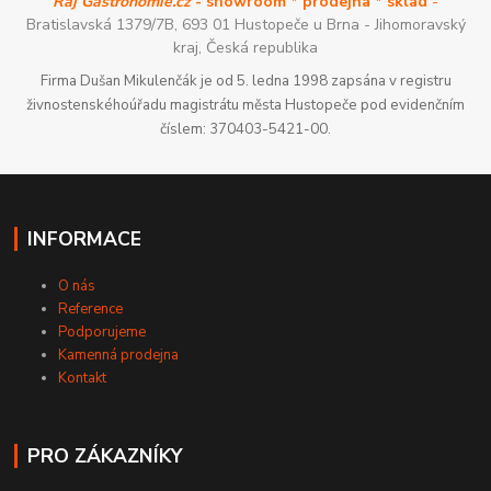
Ráj Gastronomie.cz
- showroom * prodejna * sklad
-
Bratislavská 1379/7B, 693 01 Hustopeče u Brna - Jihomoravský
kraj, Česká republika
Firma Dušan Mikulenčák je od 5. ledna 1998 zapsána v registru
živnostenskéhoúřadu magistrátu města Hustopeče pod evidenčním
číslem: 370403-5421-00.
INFORMACE
O nás
Reference
Podporujeme
Kamenná prodejna
Kontakt
PRO ZÁKAZNÍKY