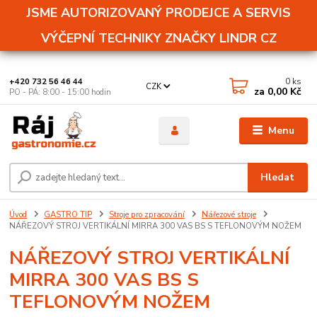
JSME AUTORIZOVANÝ PRODEJCE A SERVIS
VÝČEPNÍ TECHNIKY ZNAČKY LINDR CZ
0
ks
+420 732 56 46 44
CZK
za
0,00 Kč
PO - PÁ: 8:00 - 15:00 hodin
Menu
Hledat
Úvod
GASTRO TIP
Stroje pro zpracování
Nářezové stroje
NÁŘEZOVÝ STROJ VERTIKÁLNÍ MIRRA 300 VAS BS S TEFLONOVÝM NOŽEM
NÁŘEZOVÝ STROJ VERTIKÁLNÍ
MIRRA 300 VAS BS S
TEFLONOVÝM NOŽEM